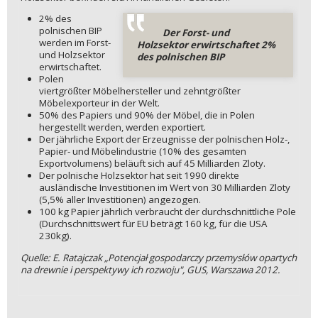
2% des
polnischen BIP
Der Forst- und
werden im Forst-
Holzsektor erwirtschaftet 2%
und Holzsektor
des polnischen BIP
erwirtschaftet.
Polen
viertgrößter Möbelhersteller und zehntgrößter
Möbelexporteur in der Welt.
50% des Papiers und 90% der Möbel, die in Polen
hergestellt werden, werden exportiert.
Der jährliche Export der Erzeugnisse der polnischen Holz-,
Papier- und Möbelindustrie (10% des gesamten
Exportvolumens) beläuft sich auf 45 Milliarden Zloty.
Der polnische Holzsektor hat seit 1990 direkte
ausländische Investitionen im Wert von 30 Milliarden Zloty
(5,5% aller Investitionen) angezogen.
100 kg Papier jährlich verbraucht der durchschnittliche Pole
(Durchschnittswert für EU beträgt 160 kg, für die USA
230kg).
Quelle: E. Ratajczak „Potencjał gospodarczy przemysłów opartych
na drewnie i perspektywy ich rozwoju", GUS, Warszawa 2012.