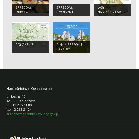
SPRZEDAŻ
SPRZEDAŻ
LASY
DREWNA
CHOINEK I
NADLEŚNICTWA
SADZONEK
POŁOŻENIE
PIKNIK ZESPOŁU
PARKÓW
KRAJOBRAZOWYCH
Nadleśnictwo Krzeszowice
ul. Leśna 13
32-080 Zabierzów
tel. 12 285 11 80
fax 12 285 21 24
krzeszowice@krakow.lasy.gov.pl