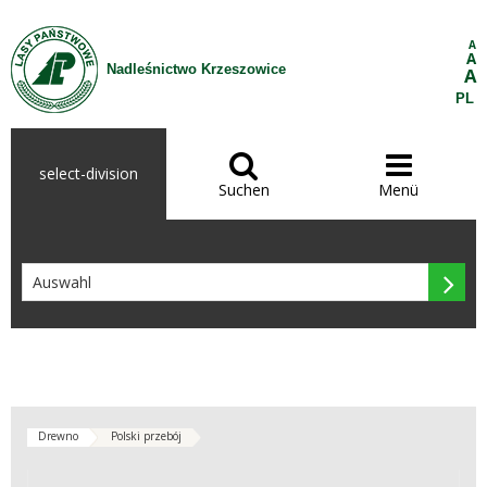
Zum Inhalt wechseln
A
A
Nadleśnictwo Krzeszowice
A
PL


select-division
Suchen
Menü

Drewno
Polski przebój