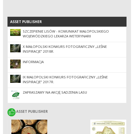
ASSET PUBLISHER
ASSET PUBLISHER
SZCZEPIENIE LISÓW - KOMUNIKAT MAŁOPOLSKIEGO
WOJEWÓDZKIEGO LEKARZA WETERYNARII
X MAŁOPOLSKI KONKURS FOTOGRAFICZNY „LEŚNE
INSPIRACJE” 2018R.
INFORMACJA
IX MAŁOPOLSKI KONKURS FOTOGRAFICZNY „LEŚNE
INSPIRACJE” 2017R.
ZAPRASZAMY NA AKCJĘ SADZENIA LASU
ASSET PUBLISHER
ASSET PUBLISHER