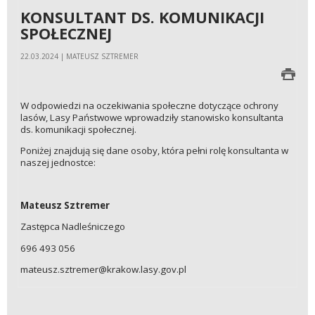
KONSULTANT DS. KOMUNIKACJI
SPOŁECZNEJ
22.03.2024 | MATEUSZ SZTREMER
W odpowiedzi na oczekiwania społeczne dotyczące ochrony
lasów, Lasy Państwowe wprowadziły stanowisko konsultanta
ds. komunikacji społecznej.
Poniżej znajdują się dane osoby, która pełni rolę konsultanta w
naszej jednostce:
Mateusz Sztremer
Zastępca Nadleśniczego
696 493 056
mateusz.sztremer@krakow.lasy.gov.pl