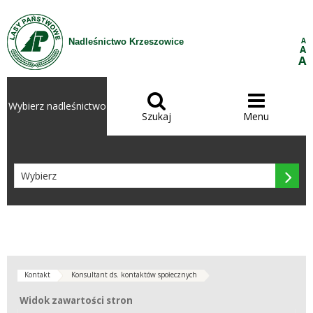
Przejdź do treści
A
Nadleśnictwo Krzeszowice
A
A


Wybierz nadleśnictwo
Szukaj
Menu

Kontakt
Konsultant ds. kontaktów społecznych
Widok zawartości stron
Widok zawartości stron