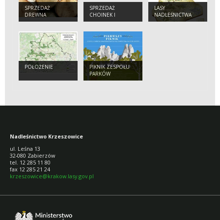
SPRZEDAŻ
SPRZEDAŻ
LASY
DREWNA
CHOINEK I
NADLEŚNICTWA
SADZONEK
POŁOŻENIE
PIKNIK ZESPOŁU
PARKÓW
KRAJOBRAZOWYCH
Nadleśnictwo Krzeszowice
ul. Leśna 13
32-080 Zabierzów
tel. 12 285 11 80
fax 12 285 21 24
krzeszowice@krakow.lasy.gov.pl